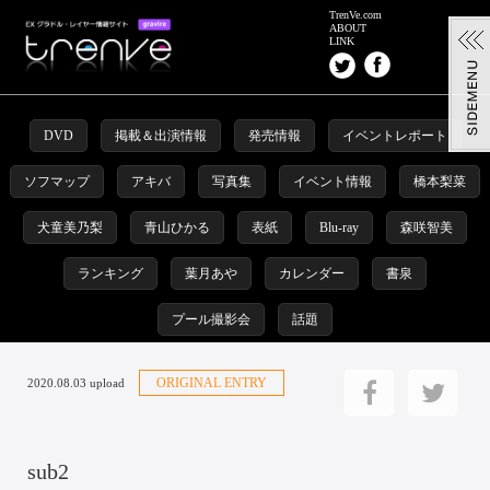
TrenVe.com
ABOUT
LINK
DVD
掲載＆出演情報
発売情報
イベントレポート
ソフマップ
アキバ
写真集
イベント情報
橋本梨菜
犬童美乃梨
青山ひかる
表紙
Blu-ray
森咲智美
ランキング
葉月あや
カレンダー
書泉
プール撮影会
話題
ORIGINAL ENTRY
2020.08.03 upload
sub2