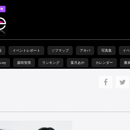
報
イベントレポート
ソフマップ
アキバ
写真集
イベ
u-ray
森咲智美
ランキング
葉月あや
カレンダー
書