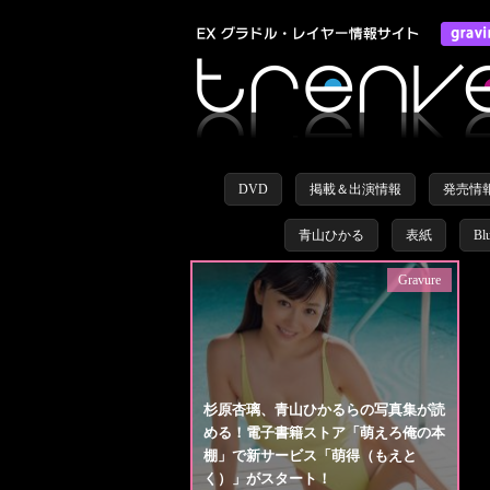
DVD
掲載＆出演情報
発売情
青山ひかる
表紙
Bl
Gravure
杉原杏璃、青山ひかるらの写真集が読
める！電子書籍ストア「萌えろ俺の本
棚」で新サービス「萌得（もえと
く）」がスタート！