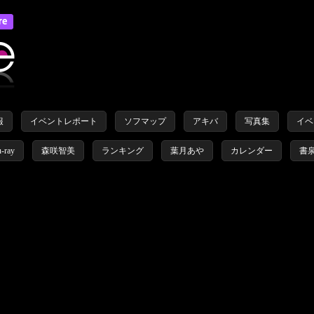
報
イベントレポート
ソフマップ
アキバ
写真集
イベ
u-ray
森咲智美
ランキング
葉月あや
カレンダー
書