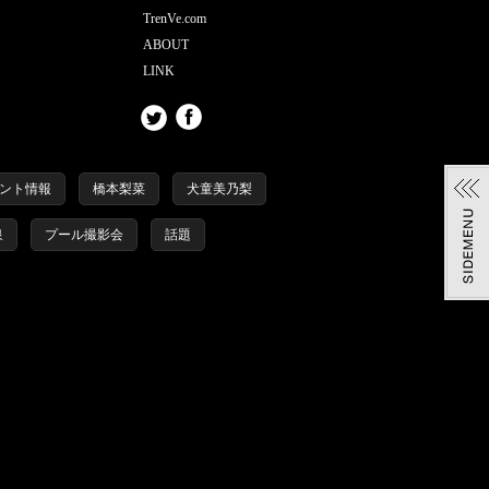
TrenVe.com
ABOUT
LINK
ント情報
橋本梨菜
犬童美乃梨
泉
プール撮影会
話題