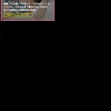
雑誌『EX大衆』3月号にて 「AKB48ビートカ
ーニバル」コラボ企画で選出された AKB48
佐々木優佳里＆福岡聖菜が登場！
ORIGINAL ENTRY
2