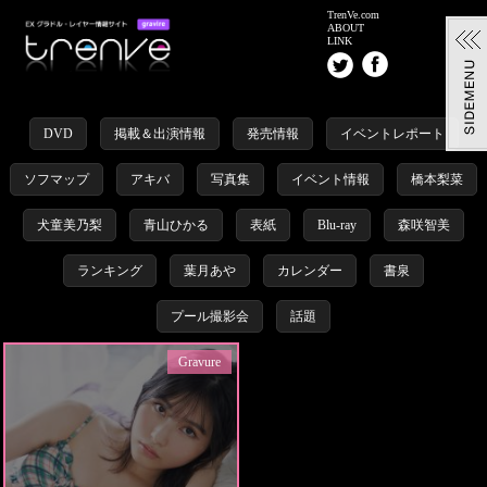
TrenVe.com
ABOUT
LINK
DVD
掲載＆出演情報
発売情報
イベントレポート
ソフマップ
アキバ
写真集
イベント情報
橋本梨菜
犬童美乃梨
青山ひかる
表紙
Blu-ray
森咲智美
ランキング
葉月あや
カレンダー
書泉
プール撮影会
話題
Gravure