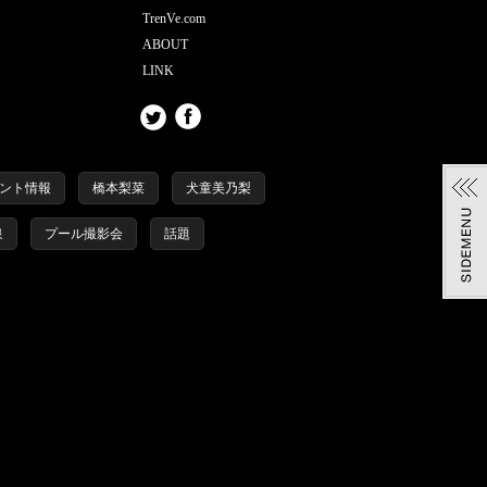
TrenVe.com
ABOUT
LINK
ント情報
橋本梨菜
犬童美乃梨
泉
プール撮影会
話題