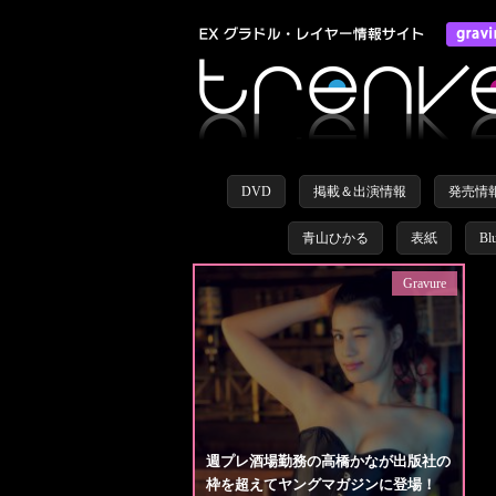
DVD
掲載＆出演情報
発売情
青山ひかる
表紙
Bl
Gravure
週プレ酒場勤務の高橋かなが出版社の
枠を超えてヤングマガジンに登場！