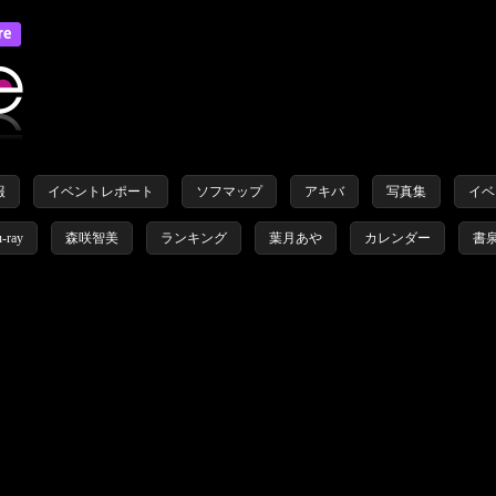
報
イベントレポート
ソフマップ
アキバ
写真集
イベ
u-ray
森咲智美
ランキング
葉月あや
カレンダー
書