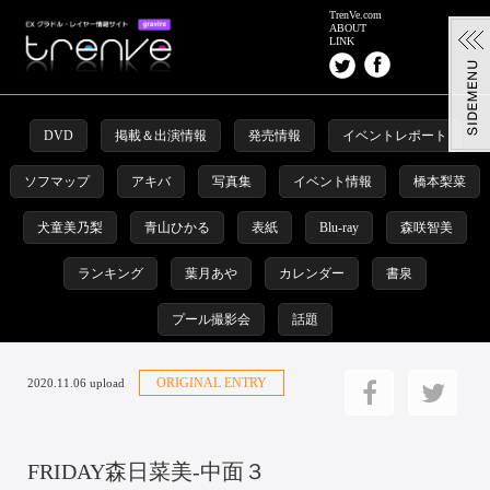
TrenVe.com
ABOUT
LINK
DVD
掲載＆出演情報
発売情報
イベントレポート
ソフマップ
アキバ
写真集
イベント情報
橋本梨菜
犬童美乃梨
青山ひかる
表紙
Blu-ray
森咲智美
ランキング
葉月あや
カレンダー
書泉
プール撮影会
話題
ORIGINAL ENTRY
2020.11.06 upload
FRIDAY森日菜美-中面３