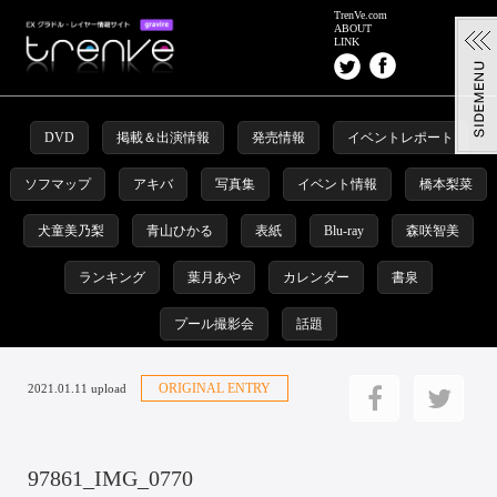
TrenVe.com
ABOUT
LINK
DVD
掲載＆出演情報
発売情報
イベントレポート
ソフマップ
アキバ
写真集
イベント情報
橋本梨菜
犬童美乃梨
青山ひかる
表紙
Blu-ray
森咲智美
ランキング
葉月あや
カレンダー
書泉
プール撮影会
話題
ORIGINAL ENTRY
2021.01.11 upload
97861_IMG_0770