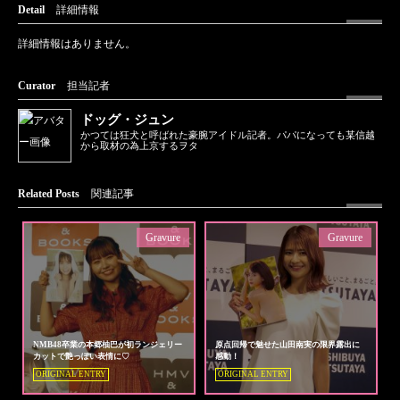
Detail
詳細情報
詳細情報はありません。
Curator
担当記者
ドッグ・ジュン
かつては狂犬と呼ばれた豪腕アイドル記者。パパになっても某信越
から取材の為上京するヲタ
Related Posts
関連記事
Gravure
Gravure
NMB48卒業の本郷柚巴が初ランジェリー
原点回帰で魅せた山田南実の限界露出に
カットで艶っぽい表情に♡
感動！
ORIGINAL ENTRY
ORIGINAL ENTRY