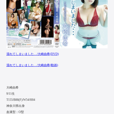
濡れてしまいました…/大崎由希(DVD)
濡れてしまいました…/大崎由希(動画)
大崎由希
9/11生
T155/B88(F)/W54/H84
神奈川県出身
血液型：O型