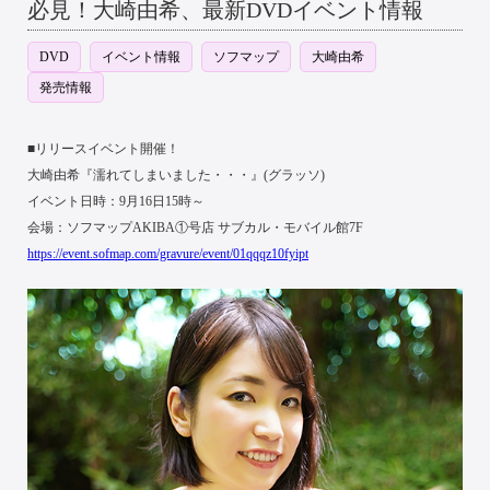
必見！大崎由希、最新DVDイベント情報
DVD
イベント情報
ソフマップ
大崎由希
発売情報
■リリースイベント開催！
大崎由希『濡れてしまいました・・・』(グラッソ)
イベント日時：9月16日15時～
会場：ソフマップAKIBA①号店 サブカル・モバイル館7F
https://event.sofmap.com/gravure/event/01qqqz10fyipt