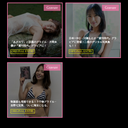
Gravure
Gravure
日本一RQ・川瀬もえが『週刊現代』グラ
「あざカワ」と話題のグラドル・片岡未
ビアに登場！二冊のデジタル写真集
優が『週刊現代』グラビアに！
も！！
ORIGINAL ENTRY
ORIGINAL ENTRY
Gravure
制服姿も堪能できる！？干物グラドル・
吉野七宝美、ついに海女になる。
ORIGINAL ENTRY