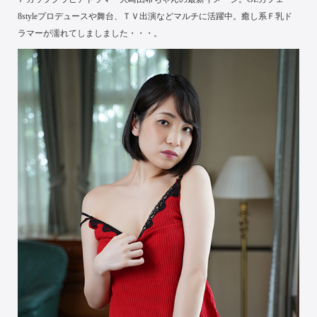
8styleプロデュースや舞台、ＴＶ出演などマルチに活躍中。癒し系Ｆ乳ド
ラマーが濡れてしましました・・・。