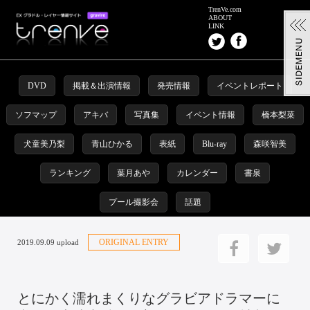
TrenVe.com
ABOUT
LINK
DVD
掲載＆出演情報
発売情報
イベントレポート
ソフマップ
アキバ
写真集
イベント情報
橋本梨菜
犬童美乃梨
青山ひかる
表紙
Blu-ray
森咲智美
ランキング
葉月あや
カレンダー
書泉
プール撮影会
話題
ORIGINAL ENTRY
2019.09.09 upload
とにかく濡れまくりなグラビアドラマーに