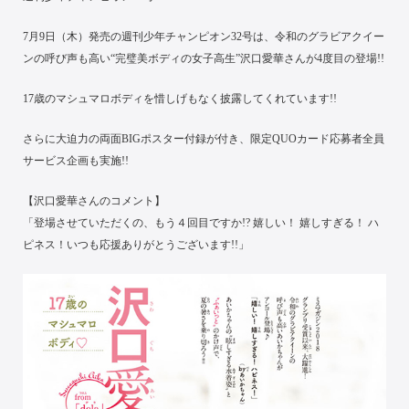
7月9日（木）発売の週刊少年チャンピオン32号は、令和のグラビアクイー
ンの呼び声も高い“完璧美ボディの女子高生”沢口愛華さんが4度目の登場!!
17歳のマシュマロボディを惜しげもなく披露してくれています!!
さらに大迫力の両面BIGポスター付録が付き、限定QUOカード応募者全員
サービス企画も実施!!
【沢口愛華さんのコメント】
「登場させていただくの、もう４回目ですか!? 嬉しい！ 嬉しすぎる！ ハ
ピネス！いつも応援ありがとうございます!!」