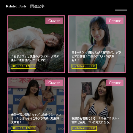
Related Posts
関連記事
Gravure
Gravure
日本一RQ・川瀬もえが『週刊現代』グラ
「あざカワ」と話題のグラドル・片岡未
ビアに登場！二冊のデジタル写真集
優が『週刊現代』グラビアに！
も！！
ORIGINAL ENTRY
ORIGINAL ENTRY
Gravure
Gravure
未梨一花の悩殺 Iカップに自分でもツッコ
ミ！？こぼれそうな手ブラ表紙に取材陣
制服姿も堪能できる！？干物グラドル・
大興奮！！
吉野七宝美、ついに海女になる。
ORIGINAL ENTRY
ORIGINAL ENTRY