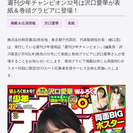
週刊少年チャンピオン32号は沢口愛華が表
紙＆巻頭グラビアに登場！
掲載＆出演情報
沢口愛華
表紙
株式会社秋田書店(所在地：東京都千代田区、代表取締役社長：樋口茂)
は、発行している週刊少年漫画誌『週刊少年チャンピオン』(編集長：武
川新吾)7月9日(木)発売の32号にて表紙と巻頭グラビアに沢口愛華さんが登
場することをお知らせいたします。巻頭グラビア掲載以外にも両面BIGポ
スター付録に限定QUOカード応募者全員サービス企画も実施いたしま
す。