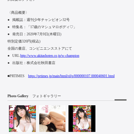
〈商品概要〉
● 掲載誌：週刊少年チャンピオン32号
● 特集名：「17歳のマシュマロボディ♡」
● 発売日：2020年7月9日(木曜日)
特別定価320円(税込)
全国の書店、コンビニエンスストアにて
● URL:
http://www.akitashoten.co.jp/w-champion
● 出版社：株式会社秋田書店
■PRTIMES
https://prtimes.jp/main/html/rd/p/000000107.000040601.html
Photo Gallery
フォトギャラリー