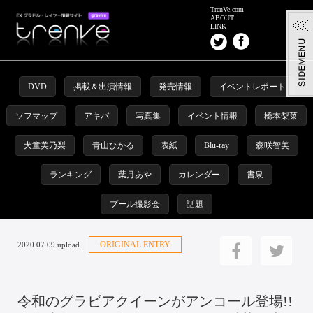
TrenVe.com
ABOUT
LINK
DVD
掲載＆出演情報
発売情報
イベントレポート
ソフマップ
アキバ
写真集
イベント情報
橋本梨菜
犬童美乃梨
青山ひかる
表紙
Blu-ray
森咲智美
ランキング
葉月あや
カレンダー
書泉
プール撮影会
話題
ORIGINAL ENTRY
2020.07.09 upload
令和のグラビアクイーンがアンコール登場!!