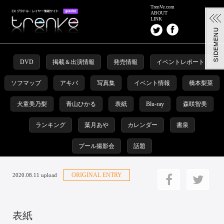
TrenVe.com
ABOUT
LINK
DVD
掲載＆出演情報
発売情報
イベントレポート
ソフマップ
アキバ
写真集
イベント情報
橋本梨菜
犬童美乃梨
青山ひかる
表紙
Blu-ray
森咲智美
ランキング
葉月あや
カレンダー
書泉
プール撮影会
話題
ORIGINAL ENTRY
2020.08.11 upload
表紙