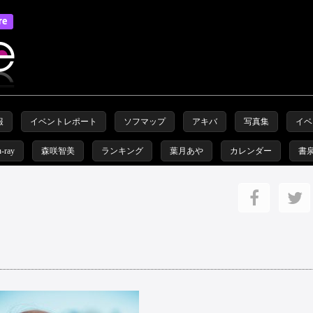
報
イベントレポート
ソフマップ
アキバ
写真集
イベ
u-ray
森咲智美
ランキング
葉月あや
カレンダー
書