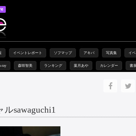
報
イベントレポート
ソフマップ
アキバ
写真集
イベ
u-ray
森咲智美
ランキング
葉月あや
カレンダー
書
awaguchi1