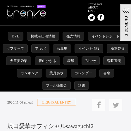
TrenVe.com
ABOUT
LINK
DVD
掲載＆出演情報
発売情報
イベントレポート
ソフマップ
アキバ
写真集
イベント情報
橋本梨菜
犬童美乃梨
青山ひかる
表紙
Blu-ray
森咲智美
ランキング
葉月あや
カレンダー
書泉
プール撮影会
話題
ORIGINAL ENTRY
2020.11.06 upload
沢口愛華オフィシャルsawaguchi2