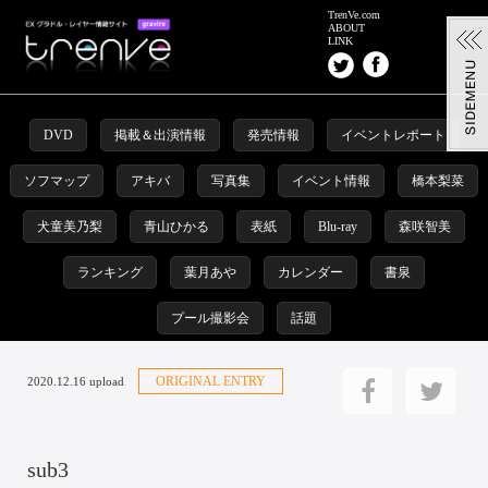
TrenVe.com
ABOUT
LINK
DVD
掲載＆出演情報
発売情報
イベントレポート
ソフマップ
アキバ
写真集
イベント情報
橋本梨菜
犬童美乃梨
青山ひかる
表紙
Blu-ray
森咲智美
ランキング
葉月あや
カレンダー
書泉
プール撮影会
話題
ORIGINAL ENTRY
2020.12.16 upload
sub3