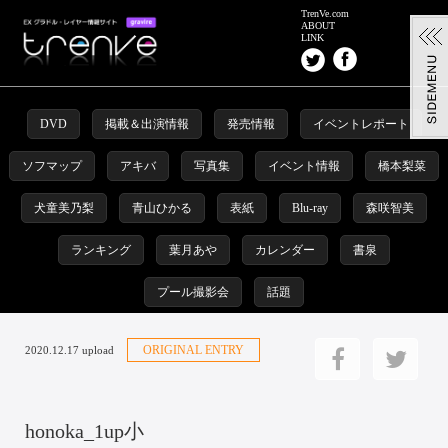
TrenVe.com
ABOUT
LINK
DVD
掲載＆出演情報
発売情報
イベントレポート
ソフマップ
アキバ
写真集
イベント情報
橋本梨菜
犬童美乃梨
青山ひかる
表紙
Blu-ray
森咲智美
ランキング
葉月あや
カレンダー
書泉
プール撮影会
話題
ORIGINAL ENTRY
2020.12.17 upload
honoka_1up小