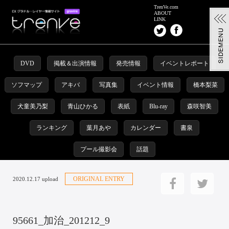
TrenVe.com
ABOUT
LINK
DVD
掲載＆出演情報
発売情報
イベントレポート
ソフマップ
アキバ
写真集
イベント情報
橋本梨菜
犬童美乃梨
青山ひかる
表紙
Blu-ray
森咲智美
ランキング
葉月あや
カレンダー
書泉
プール撮影会
話題
ORIGINAL ENTRY
2020.12.17 upload
95661_加治_201212_9