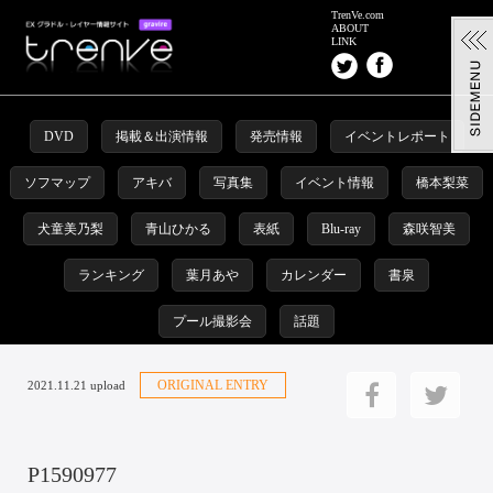
TrenVe.com
ABOUT
LINK
DVD
掲載＆出演情報
発売情報
イベントレポート
ソフマップ
アキバ
写真集
イベント情報
橋本梨菜
犬童美乃梨
青山ひかる
表紙
Blu-ray
森咲智美
ランキング
葉月あや
カレンダー
書泉
プール撮影会
話題
ORIGINAL ENTRY
2021.11.21 upload
P1590977