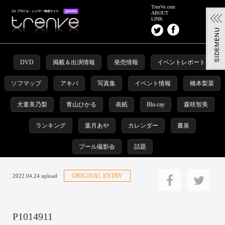
TrenVe.com
ABOUT
LINK
DVD
掲載＆出演情報
発売情報
イベントレポート
ソフマップ
アキバ
写真集
イベント情報
橋本梨菜
犬童美乃梨
青山ひかる
表紙
Blu-ray
森咲智美
ランキング
葉月あや
カレンダー
書泉
プール撮影会
話題
ORIGINAL ENTRY
2022.04.24 upload
P1014911