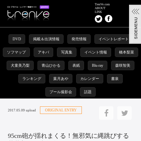
TrenVe.com
ABOUT
LINK
DVD
掲載＆出演情報
発売情報
イベントレポート
ソフマップ
アキバ
写真集
イベント情報
橋本梨菜
犬童美乃梨
青山ひかる
表紙
Blu-ray
森咲智美
ランキング
葉月あや
カレンダー
書泉
プール撮影会
話題
ORIGINAL ENTRY
2017.05.09 upload
95cm砲が揺れまくる！無邪気に縄跳びする