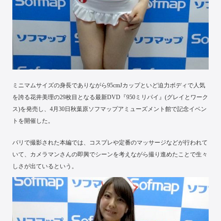
ミニマムサイズの身長でありながら95cmJカップといど迫力ボディで人気
を誇る花井美理の29枚目となる最新DVD『950ミリパイ』(グレイとワーク
ス)を発売し、4月30日秋葉原ソフマップアミューズメント館で記念イベン
トを開催した。
バリで撮影された本編では、コスプレや定番のマッサージなどが行われて
いて、カメラマンさんの即興でシーンを考えながら撮り進めたことで生々
しさが出ているという。