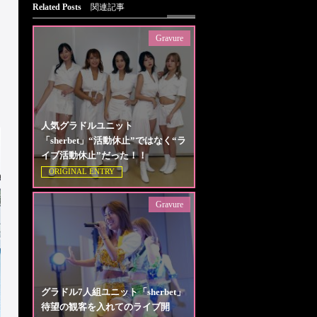
Related Posts
関連記事
Gravure
人気グラドルユニット
「sherbet」“活動休止”ではなく“ラ
イブ活動休止”だった！！
ORIGINAL ENTRY
Gravure
グラドル7人組ユニット「sherbet」
待望の観客を入れてのライブ開