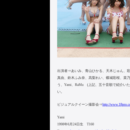
出演者⇒あいみ、青山ひかる、天木じゅん、
真由、鈴木ふみ奈、高梨れい、蝶城彩桜、菜
う、Yami、RaMu (上記、五十音順で紹
い。
ビジュアルクイーン撮影会⇒
http://www.18pro.co
Yami
1998年6月24日生 T160