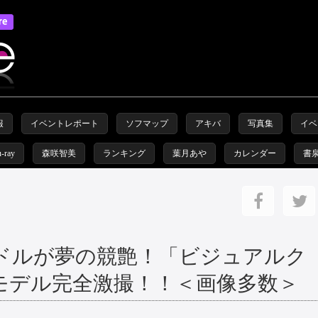
報
イベントレポート
ソフマップ
アキバ
写真集
イベ
u-ray
森咲智美
ランキング
葉月あや
カレンダー
書
ラドルが夢の競艶！「ビジュアルク
モデル完全激撮！！＜画像多数＞