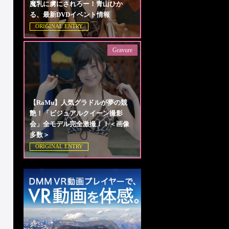
魔乳に虜にされろー！青山ひか
る、最新DVDイベント情報
ORIGINAL ENTRY
Gravure
【RaMu】人気グラドルが夢の競
艶！「ビジュアルクイーン撮影
会」全モデル完全激撮！！＜画像
多数＞
ORIGINAL ENTRY