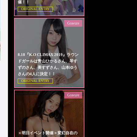
催！！
ORIGINAL ENTRY
Gravure
8.18『K.O CLIMAX 2019』ラウン
ドガールは青山ひかるさん、琴す
ずのさん、美すずさん、山本ゆう
さんの4人に決定！！
ORIGINAL ENTRY
Gravure
＜明日イベント開催＞変幻自在の