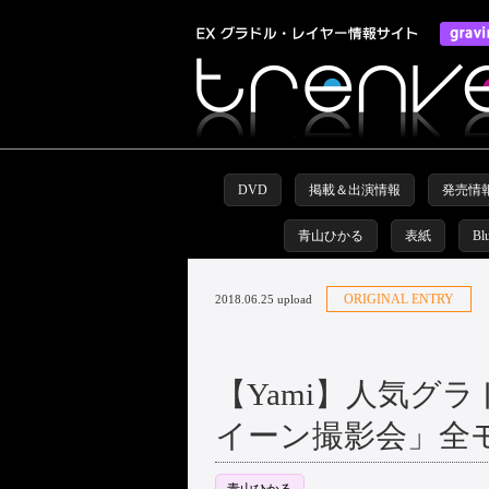
DVD
掲載＆出演情報
発売情
青山ひかる
表紙
Bl
ORIGINAL ENTRY
2018.06.25 upload
【Yami】人気グ
イーン撮影会」全