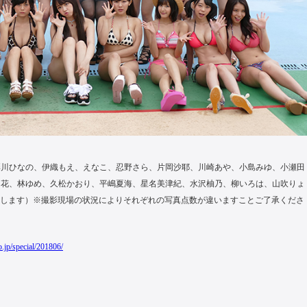
彩川ひなの、伊織もえ、えなこ、忍野さら、片岡沙耶、川崎あや、小島みゆ、小瀬田
乃花、林ゆめ、久松かおり、平嶋夏海、星名美津紀、水沢柚乃、柳いろは、山吹りょ
介いたします）※撮影現場の状況によりそれぞれの写真点数が違いますことご了承くださ
.jp/special/201806/