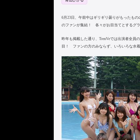
青山ひかる
6月23日、午前中はギリギリ曇りがもったもの
のファンが集結！ 各々がお目当てとするグラ
昨年も掲載した通り、TrenVeでは出演者全
目！ ファンの方のみならず、いろいろな水