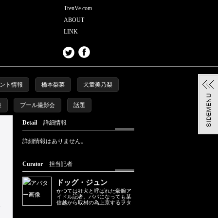
TrenVe.com
ABOUT
LINK
ント情報
橋本梨菜
犬童美乃梨
泉
プール撮影会
話題
Detail
詳細情報
詳細情報はありません。
Curator
担当記者
ドッグ・ジュン
かつては狂犬と呼ばれた豪腕ア
イドル記者。パパになっても某
信越から取材の為上京するヲタ