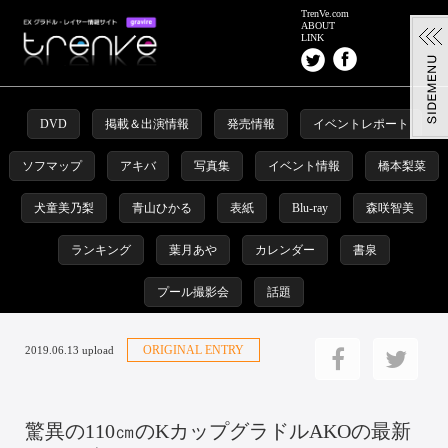
TrenVe.com
ABOUT
LINK
DVD
掲載＆出演情報
発売情報
イベントレポート
ソフマップ
アキバ
写真集
イベント情報
橋本梨菜
犬童美乃梨
青山ひかる
表紙
Blu-ray
森咲智美
ランキング
葉月あや
カレンダー
書泉
プール撮影会
話題
ORIGINAL ENTRY
2019.06.13 upload
驚異の110㎝のKカップグラドルAKOの最新