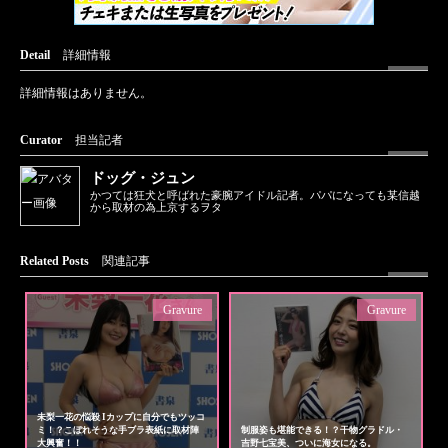
Detail
詳細情報
詳細情報はありません。
Curator
担当記者
ドッグ・ジュン
かつては狂犬と呼ばれた豪腕アイドル記者。パパになっても某信越
から取材の為上京するヲタ
Related Posts
関連記事
Gravure
Gravure
未梨一花の悩殺 Iカップに自分でもツッコ
ミ！？こぼれそうな手ブラ表紙に取材陣
制服姿も堪能できる！？干物グラドル・
大興奮！！
吉野七宝美、ついに海女になる。