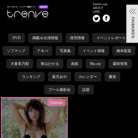
TrenVe.com
ABOUT
LINK
DVD
掲載＆出演情報
発売情報
イベントレポート
ソフマップ
アキバ
写真集
イベント情報
橋本梨菜
犬童美乃梨
青山ひかる
表紙
Blu-ray
森咲智美
ランキング
葉月あや
カレンダー
書泉
プール撮影会
話題
Gravure