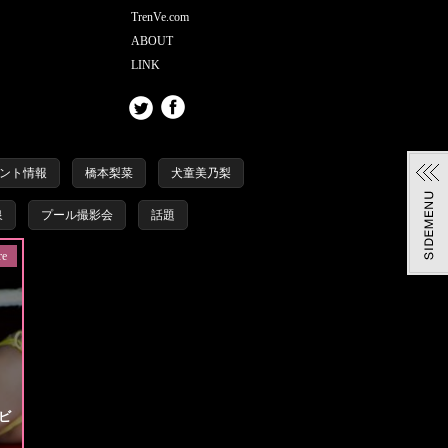
TrenVe.com
ABOUT
LINK
ント情報
橋本梨菜
犬童美乃梨
泉
プール撮影会
話題
re
ビ