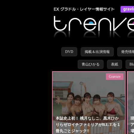
DVD
掲載＆出演情報
発売情
青山ひかる
表紙
Bl
Gravure
本誌史上初！ 桃月なしこ、黒木ひか
りらゼロイチファミリアがB.L.T.を１
冊丸ごとジャック!!