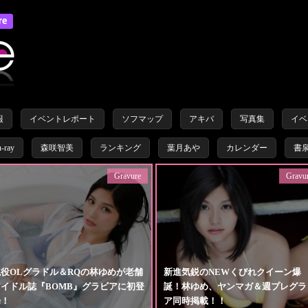
報
イベントレポート
ソフマップ
アキバ
写真集
イベ
u-ray
森咲智美
ランキング
葉月あや
カレンダー
書
Gravure
Gravu
現役OLグラドル＆RQの林ゆめが老舗
新進気鋭のNEWくびれクイーン爆
アイドル誌『BOMB』グラビアに初登
誕！林ゆめ、ヤンマガ＆週プレグラ
場！
ア同時掲載！！