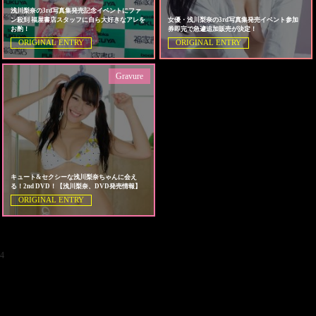
浅川梨奈の3rd写真集発売記念イベントにファ
ン殺到 福屋書店スタッフに自ら大好きなアレを
女優・浅川梨奈の3rd写真集発売イベント参加
お酌！
券即完で急遽追加販売が決定！
ORIGINAL ENTRY
ORIGINAL ENTRY
Gravure
キュート&セクシーな浅川梨奈ちゃんに会え
る！2nd DVD！【浅川梨奈、DVD発売情報】
ORIGINAL ENTRY
4