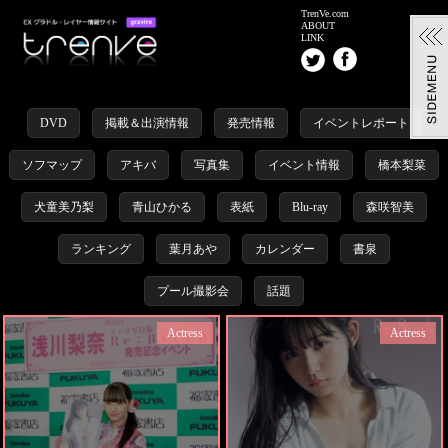
TrenVe.com
ABOUT
LINK
DVD
掲載＆出演情報
発売情報
イベントレポート
ソフマップ
アキバ
写真集
イベント情報
橋本梨菜
犬童美乃梨
青山ひかる
表紙
Blu-ray
森咲智美
ランキング
葉月あや
カレンダー
書泉
プール撮影会
話題
Actress
Actress