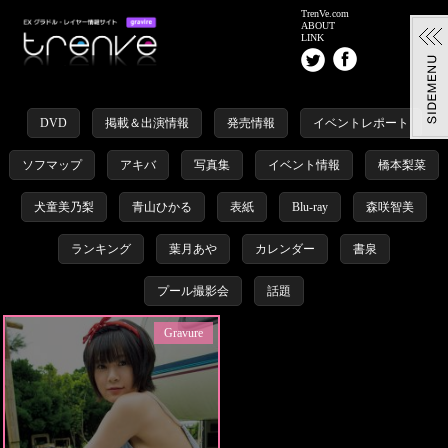
TrenVe.com
ABOUT
LINK
DVD
掲載＆出演情報
発売情報
イベントレポート
ソフマップ
アキバ
写真集
イベント情報
橋本梨菜
犬童美乃梨
青山ひかる
表紙
Blu-ray
森咲智美
ランキング
葉月あや
カレンダー
書泉
プール撮影会
話題
Gravure