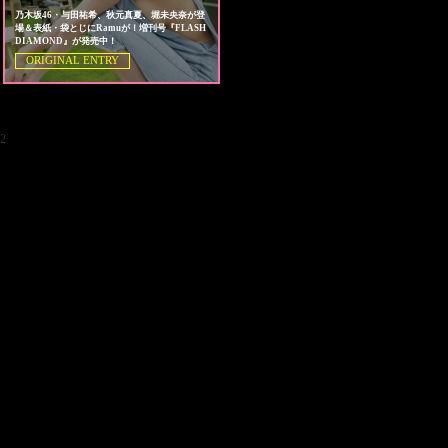
乃木坂46・与田祐希、秋元真夏、堀未央奈が登
場＆表紙・袋とじにRamuが！増刊号『FLASH
DIAMOND』が発売中！
ORIGINAL ENTRY
2