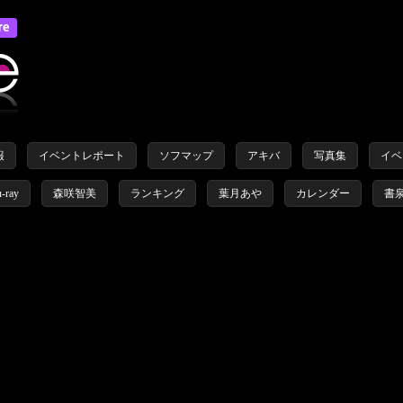
報
イベントレポート
ソフマップ
アキバ
写真集
イベ
u-ray
森咲智美
ランキング
葉月あや
カレンダー
書