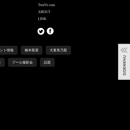
TrenVe.com
ABOUT
LINK
ント情報
橋本梨菜
犬童美乃梨
泉
プール撮影会
話題