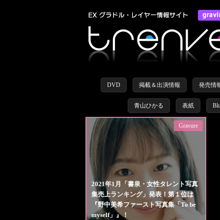
DVD
掲載＆出演情報
発売情
青山ひかる
表紙
Bl
Gravure
2021年1月「書泉・女性タレント写真
集売上ランキング」発表！第１位は
『野中美希ファースト写真集「To be
myself」』！