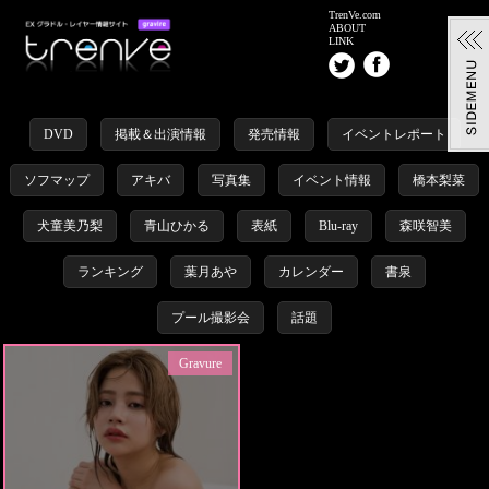
TrenVe.com
ABOUT
LINK
DVD
掲載＆出演情報
発売情報
イベントレポート
ソフマップ
アキバ
写真集
イベント情報
橋本梨菜
犬童美乃梨
青山ひかる
表紙
Blu-ray
森咲智美
ランキング
葉月あや
カレンダー
書泉
プール撮影会
話題
Gravure