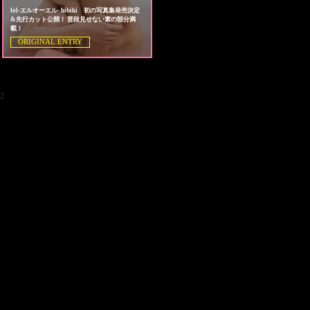
lol-エルオーエル- hibiki 初の写真集発売決定
&先行カット公開！ 普段見せない素の部分満
載！
ORIGINAL ENTRY
2