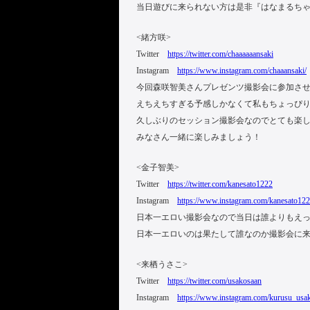
当日遊びに来られない方は是非『はなまるち
<緒方咲>
Twitter
https://twitter.com/chaaaaaansaki
Instagram
https://www.instagram.com/chaaansaki/
今回森咲智美さんプレゼンツ撮影会に参加させ
えちえちすぎる予感しかなくて私もちょっぴ
久しぶりのセッション撮影会なのでとても楽
みなさん一緒に楽しみましょう！
<金子智美>
Twitter
https://twitter.com/kanesato1222
Instagram
https://www.instagram.com/kanesato122
日本一エロい撮影会なので当日は誰よりもえ
日本一エロいのは果たして誰なのか撮影会に
<来栖うさこ>
Twitter
https://twitter.com/usakosaan
Instagram
https://www.instagram.com/kurusu_usa