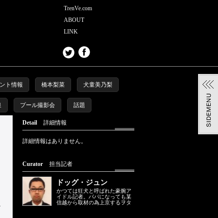
TrenVe.com
ABOUT
LINK
ント情報
橋本梨菜
犬童美乃梨
泉
プール撮影会
話題
Detail
詳細情報
詳細情報はありません。
Curator
担当記者
ドッグ・ジュン
かつては狂犬と呼ばれた豪腕ア
イドル記者。パパになっても某
信越から取材の為上京するヲタ