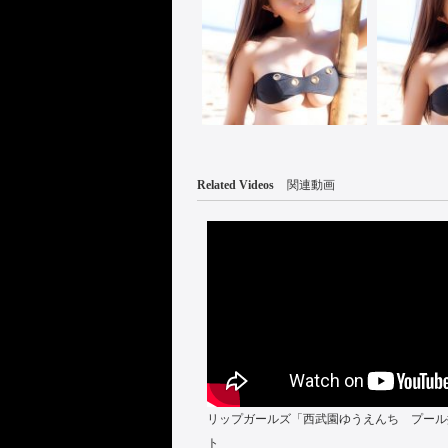
Related Videos
関連動画
リップガールズ「西武園ゆうえんち プール
ト