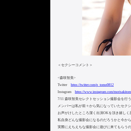
＜セクシーコメント＞
<森咲智美>
Twitter
https://twitter.com/p_tomo0812
Instagram
https://www.instagram.com/morisakito
7/11 森咲智美セレクトセッション撮影会を行
メンバーは私が前々から気になっていたセク
お声がけしたところ潔く出演OKを頂き嬉しく
私自身どんな撮影会になるのだろうかと今か
実際にえちえちな撮影会に遊びに来てもらう