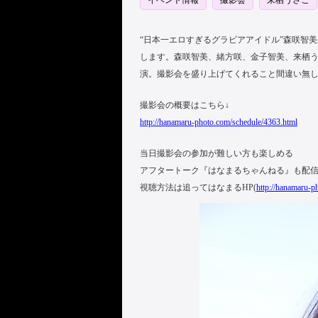
イベント情報
撮影会
来栖うさこ
“日本一エロすぎるグラビアアイドル”森咲智美
します。森咲智美、緒方咲、金子智美、来栖う
演。撮影会を盛り上げてくれること間違い無
撮影会の概要はこちら↓
http://hanamaru-photo.com/schedule/4363.html
当日撮影会の参加が難しい方も楽しめる
アフタートーク『はなまるちゃんねる』も配
視聴方法は追ってはなまるHP(
http://hanamaru-p