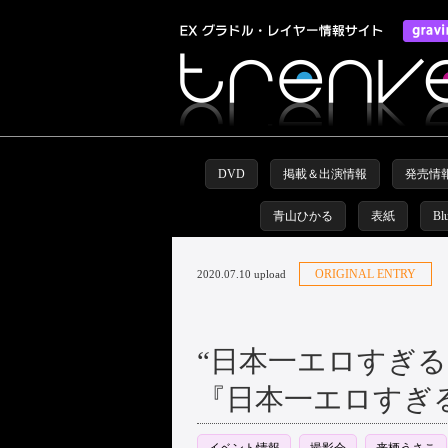
DVD
掲載＆出演情報
発売情
青山ひかる
表紙
Bl
ORIGINAL ENTRY
2020.07.10 upload
“日本一エロすぎ
『日本一エロすぎる