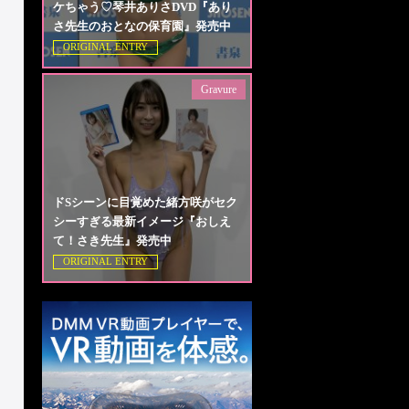
ケちゃう♡琴井ありさDVD『あり
さ先生のおとなの保育園』発売中
ORIGINAL ENTRY
Gravure
ドSシーンに目覚めた緒方咲がセク
シーすぎる最新イメージ『おしえ
て！さき先生』発売中
ORIGINAL ENTRY