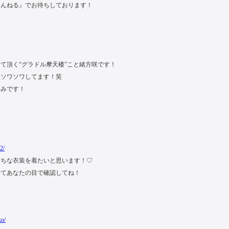
ゃんねる』でお待ちしております！
て頂く“グラドル摩天楼”こと緒方咲です！
りソワソワしてます！笑
しみです！
2/
っちな衣装を着たいと思います！♡
来てあなたの目で確認してね！
ko/