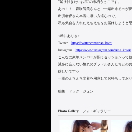
“齧り付きたいお尻”の来栖うさこです。
あの！！！森咲智美さんとご一緒出来るのが
出演者皆さん本当に凄い方達なので、
私も気合を入れたえちえちをお届けしようと
<琴井ありさ>
Twitter
https://twitter.com/arisa_kotoi
Instagram
https://www.instagram.com/arisa_kotoi/
こんなに豪華メンバーが揃うセッションって
滅多に会えない憧れのグラドルさんたちとの
嬉しいです♡
一軍のえちえち水着を用意してお待ちしてお
編集 ドッグ・ジュン
Photo Gallery
フォトギャラリー