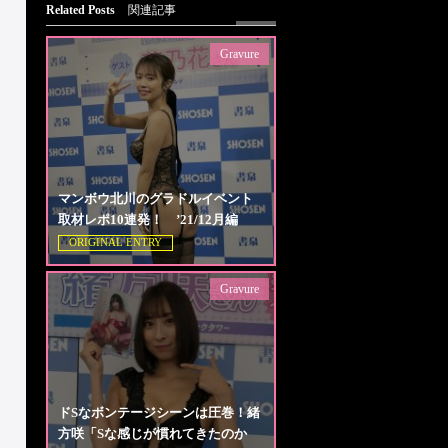
Related Posts
関連記事
Gravure
マンボウ北川のグラドルイベント
取材レポ10連発！ ’21/12月編
ORIGINAL ENTRY
Gravure
ドSなボンテージシーンは圧巻！緒
方咲「Sな感じが慣れてきたのか