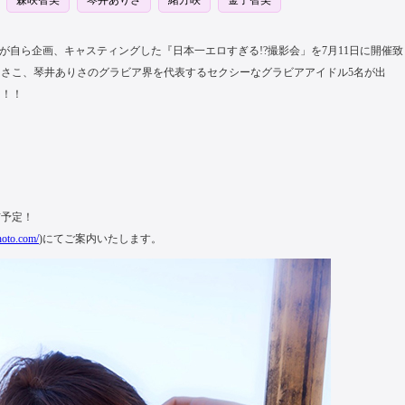
森咲智美
琴井ありさ
緒方咲
金子智美
が自ら企画、キャスティングした『日本一エロすぎる!?撮影会」を7月11日に開催致
さこ、琴井ありさのグラビア界を代表するセクシーなグラビアアイドル5名が出
し！！
信予定！
hoto.com/
)にてご案内いたします。