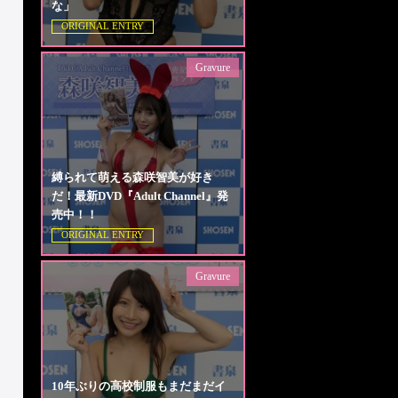
な」
ORIGINAL ENTRY
Gravure
縛られて萌える森咲智美が好き
だ！最新DVD『Adult Channel』発
売中！！
ORIGINAL ENTRY
Gravure
10年ぶりの高校制服もまだまだイ