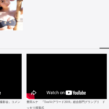
撮影会」コメン
豊田ルナ 『TrenVeアワード2019』総合部門グランプリ ド
ッキリ授賞式