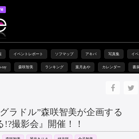
報
イベントレポート
ソフマップ
アキバ
写真集
イベ
u-ray
森咲智美
ランキング
葉月あや
カレンダー
書
るグラドル”森咲智美が企画する
!?撮影会』開催！！