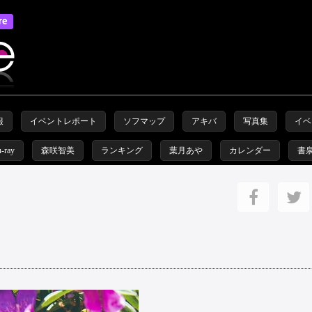
報
イベントレポート
ソフマップ
アキバ
写真集
イベ
u-ray
森咲智美
ランキング
葉月あや
カレンダー
書