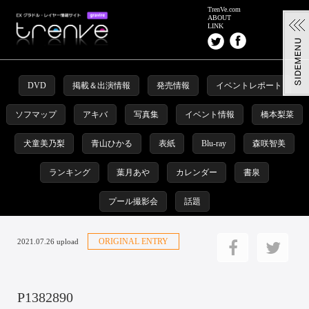
TrenVe.com
ABOUT
LINK
DVD
掲載＆出演情報
発売情報
イベントレポート
ソフマップ
アキバ
写真集
イベント情報
橋本梨菜
犬童美乃梨
青山ひかる
表紙
Blu-ray
森咲智美
ランキング
葉月あや
カレンダー
書泉
プール撮影会
話題
ORIGINAL ENTRY
2021.07.26 upload
P1382890