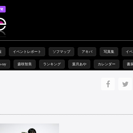
報
イベントレポート
ソフマップ
アキバ
写真集
イベ
u-ray
森咲智美
ランキング
葉月あや
カレンダー
書