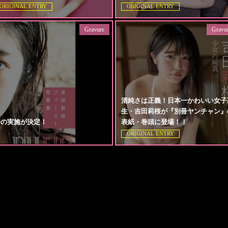
ORIGINAL ENTRY
ORIGINAL ENTRY
Gravure
Gravu
清純さは正義！日本一かわいい女子
生・吉田莉桜が『別冊ヤンチャン』
会の実施が決定！
表紙・巻頭に登場！！
ORIGINAL ENTRY