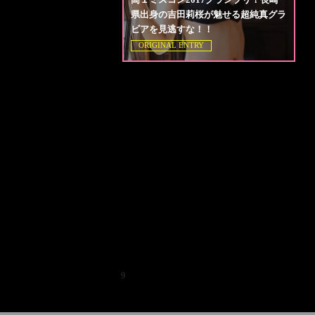
県出身の吉田莉桜が魅せる超純真グラ
ビアを見逃すな！！
ORIGINAL ENTRY
9