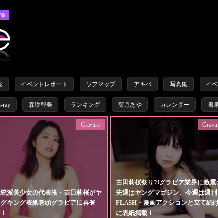
報
イベントレポート
ソフマップ
アキバ
写真集
イベ
u-ray
森咲智美
ランキング
葉月あや
カレンダー
書
Gravure
Gravu
吉田莉桜祭り?!グラビア業界に激震
正統派美少女の代表格・吉田莉桜がヤ
先週はヤングマガジン、今週は週刊
ングキング表紙巻頭グラビアに再登
FLASH・漫画アクションと立て続
場！
に表紙掲載！