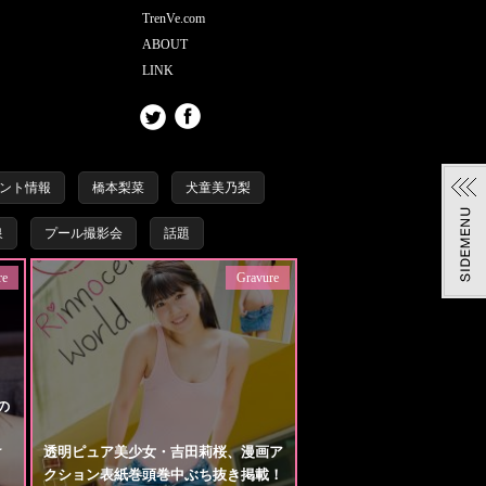
TrenVe.com
ABOUT
LINK
ント情報
橋本梨菜
犬童美乃梨
泉
プール撮影会
話題
re
Gravure
の
け
透明ピュア美少女・吉田莉桜、漫画ア
クション表紙巻頭巻中ぶち抜き掲載！