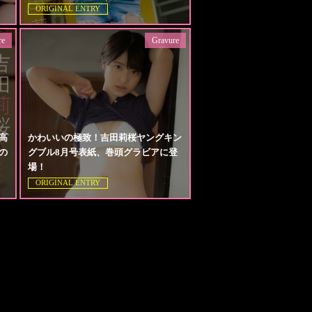
ORIGINAL ENTRY
re
Gravure
高
かわいいの極致！吉田莉桜ヤングキン
の
グブル8月号表紙、巻頭グラビアに登
場！
ORIGINAL ENTRY