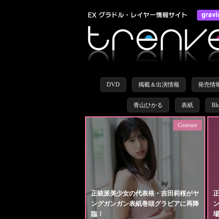
DVD
掲載＆出演情報
発売情
青山ひかる
表紙
Bl
Gravure
正統派美少女の代表格・吉田莉桜がヤ
ングガンガン表紙巻頭グラビアに再降
臨！