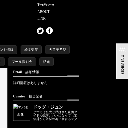
TrenVe.com
ABOUT
LINK
ント情報
橋本梨菜
犬童美乃梨
泉
プール撮影会
話題
Detail
詳細情報
詳細情報はありません。
Curator
担当記者
ドッグ・ジュン
かつては狂犬と呼ばれた豪腕ア
イドル記者。パパになっても某
信越から取材の為上京するヲタ