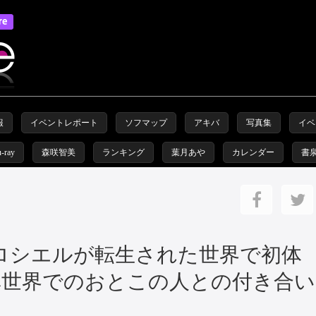
報
イベントレポート
ソフマップ
アキバ
写真集
イベ
u-ray
森咲智美
ランキング
葉月あや
カレンダー
書
ロシエルが転生された世界で初体
『異世界でのおとこの人との付き合い