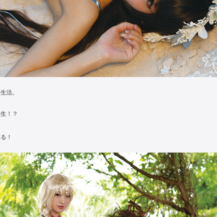
な生活。
転生！？
れる！