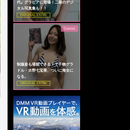
代』グラビアに登場！二冊のデジ
タル写真集も！！
ORIGINAL ENTRY
Gravure
制服姿も堪能できる！？干物グラ
ドル・吉野七宝美、ついに海女に
なる。
ORIGINAL ENTRY