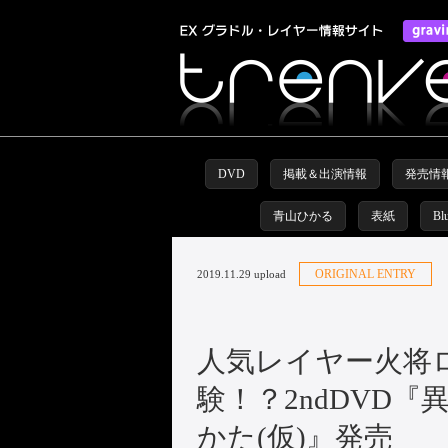
DVD
掲載＆出演情報
発売情
青山ひかる
表紙
Bl
ORIGINAL ENTRY
2019.11.29 upload
人気レイヤー火将
験！？2ndDVD
かた(仮)』発売