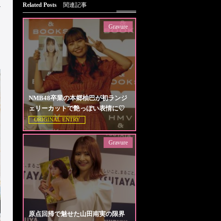
Related Posts
関連記事
Gravure
NMB48卒業の本郷柚巴が初ランジ
ェリーカットで艶っぽい表情に♡
ORIGINAL ENTRY
Gravure
原点回帰で魅せた山田南実の限界