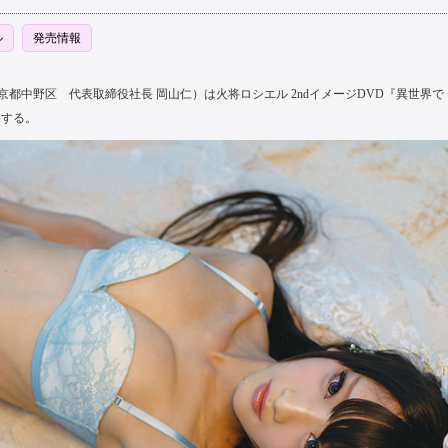
ル
発売情報
（東京都中野区 代表取締役社長 岡山仁）は火将ロシエル 2ndイメージDVD『異世界で
売する。