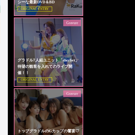
シーな最新DVD＆BD
ORIGINAL ENTRY
Gravure
グラドル7人組ユニット「sherbet」
待望の観客を入れてのライブ開
催！！
ORIGINAL ENTRY
Gravure
トップグラドルのGカップの饗宴♡