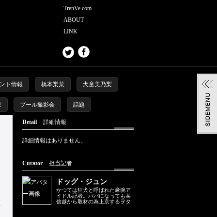
TrenVe.com
ABOUT
LINK
ント情報
橋本梨菜
犬童美乃梨
泉
プール撮影会
話題
Detail
詳細情報
詳細情報はありません。
Curator
担当記者
ドッグ・ジュン
かつては狂犬と呼ばれた豪腕ア
イドル記者。パパになっても某
信越から取材の為上京するヲタ