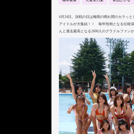
橋本梨菜
犬童美乃梨
青山ひかる
6月24日。決戦の日は梅雨の晴れ間のカラッと
アイドルが大集結！！ 毎年恒例となる伝統
んと過去最高となる2600人のグラドルファ