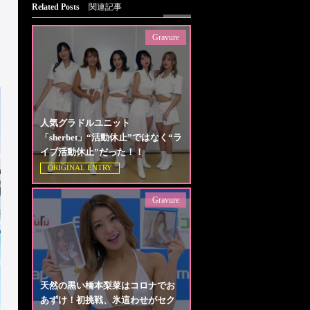
Related Posts
関連記事
Gravure
人気グラドルユニット
「sherbet」“活動休止”ではなく“ラ
イブ活動休止”だった！！
ORIGINAL ENTRY
Gravure
天然の黒い橋本梨菜はコロナでお
あずけ！初挑戦、氷這わせがセク