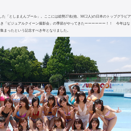
した「としまえんプール」。ここには総勢27名(他、MC2人)の日本のトップグラビア
深き「ビジュアルクイーン撮影会」の季節がやってきたーーーーーー！！ 今年はな
ンが集まったという記念すべき年となりました。