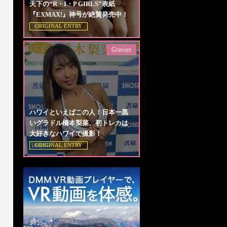
天下の“R・I・P GIRLS”表紙
『EXMAX!』神号が絶賛発売中！
ORIGINAL ENTRY
Gravure
ハワイといえばこの人！日本一黒
いグラドル橋本梨菜、初トレカは
大好きなハワイで撮影！
ORIGINAL ENTRY