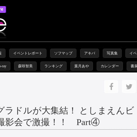
報
イベントレポート
ソフマップ
アキバ
写真集
イベ
u-ray
森咲智美
ランキング
葉月あや
カレンダー
書
グラドルが大集結！ としまえんビ
影会で激撮！！ Part④