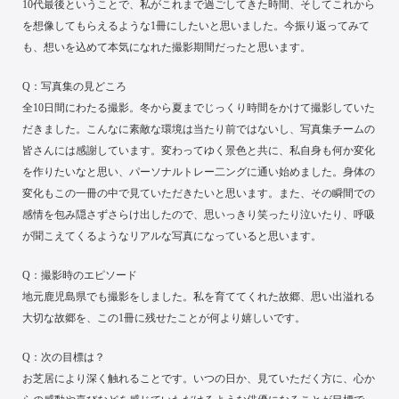
10代最後ということで、私がこれまで過ごしてきた時間、そしてこれから
を想像してもらえるような1冊にしたいと思いました。今振り返ってみて
も、想いを込めて本気になれた撮影期間だったと思います。
Q：写真集の見どころ
全10日間にわたる撮影。冬から夏までじっくり時間をかけて撮影していた
だきました。こんなに素敵な環境は当たり前ではないし、写真集チームの
皆さんには感謝しています。変わってゆく景色と共に、私自身も何か変化
を作りたいなと思い、パーソナルトレー二ングに通い始めました。身体の
変化もこの一冊の中で見ていただきたいと思います。また、その瞬間での
感情を包み隠さずさらけ出したので、思いっきり笑ったり泣いたり、呼吸
が聞こえてくるようなリアルな写真になっていると思います。
Q：撮影時のエピソード
地元鹿児島県でも撮影をしました。私を育ててくれた故郷、思い出溢れる
大切な故郷を、この1冊に残せたことが何より嬉しいです。
Q：次の目標は？
お芝居により深く触れることです。いつの日か、見ていただく方に、心か