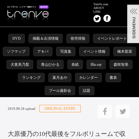
TrenVe.com
ABOUT
LINK
DVD
掲載＆出演情報
発売情報
イベントレポート
ソフマップ
アキバ
写真集
イベント情報
橋本梨菜
犬童美乃梨
青山ひかる
表紙
Blu-ray
森咲智美
ランキング
葉月あや
カレンダー
書泉
プール撮影会
話題
ORIGINAL ENTRY
2019.08.26 upload
大原優乃の10代最後をフルボリュームで収