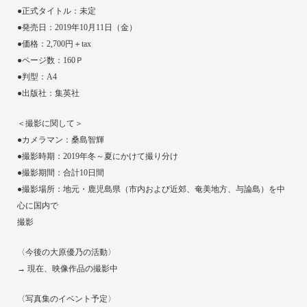
●正式タイトル：未定
●発売日：2019年10月11日（金）
●価格：2,700円＋tax
●ページ数：160Ｐ
●判型：A4
●出版社：集英社
＜撮影に関して＞
●カメラマン：桑島智輝
●撮影時期：2019年冬～夏にかけて撮り分け
●撮影期間：合計10日間
●撮影場所：地元・鹿児島県（市内および近郊、奄美地方、与論島）を中
心に国内で
撮影
〈今後の大原優乃の活動〉
→ 現在、映像作品の撮影中
〈写真集のイベント予定〉