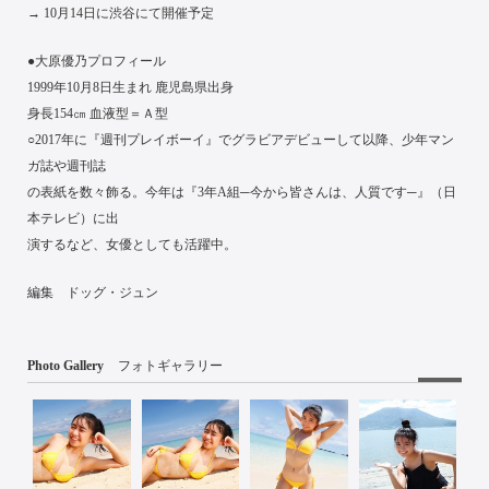
→ 10月14日に渋谷にて開催予定
●大原優乃プロフィール
1999年10月8日生まれ 鹿児島県出身
身長154㎝ 血液型＝Ａ型
○2017年に『週刊プレイボーイ』でグラビアデビューして以降、少年マン
ガ誌や週刊誌
の表紙を数々飾る。今年は『3年A組─今から皆さんは、人質です─』（日
本テレビ）に出
演するなど、女優としても活躍中。
編集 ドッグ・ジュン
Photo Gallery
フォトギャラリー