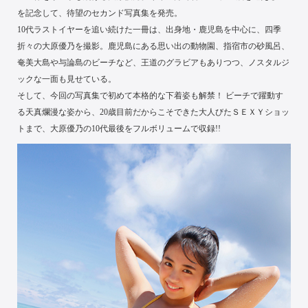
を記念して、待望のセカンド写真集を発売。
10代ラストイヤーを追い続けた一冊は、出身地・鹿児島を中心に、四季
折々の大原優乃を撮影。鹿児島にある思い出の動物園、指宿市の砂風呂、
奄美大島や与論島のビーチなど、王道のグラビアもありつつ、ノスタルジ
ックな一面も見せている。
そして、今回の写真集で初めて本格的な下着姿も解禁！ ビーチで躍動す
る天真爛漫な姿から、20歳目前だからこそできた大人びたＳＥＸＹショッ
トまで、大原優乃の10代最後をフルボリュームで収録!!