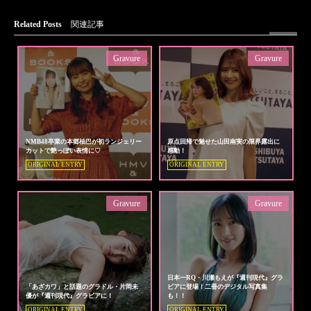
Related Posts
関連記事
Gravure
Gravure
NMB48卒業の本郷柚巴が初ランジェリー
原点回帰で魅せた山田南実の限界露出に
カットで艶っぽい表情に♡
感動！
ORIGINAL ENTRY
ORIGINAL ENTRY
Gravure
Gravure
日本一RQ・川瀬もえが『週刊現代』グラ
「あざカワ」と話題のグラドル・片岡未
ビアに登場！二冊のデジタル写真集
優が『週刊現代』グラビアに！
も！！
ORIGINAL ENTRY
ORIGINAL ENTRY