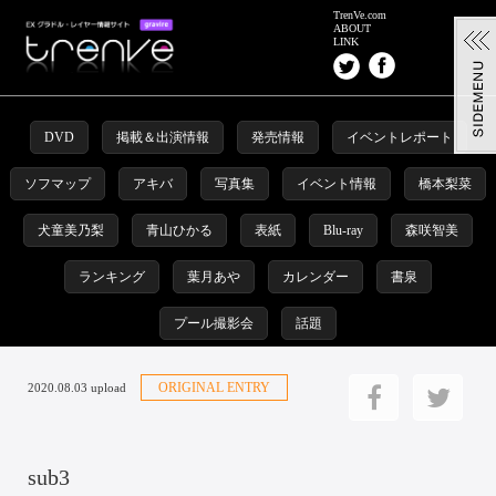
TrenVe.com
ABOUT
LINK
DVD
掲載＆出演情報
発売情報
イベントレポート
ソフマップ
アキバ
写真集
イベント情報
橋本梨菜
犬童美乃梨
青山ひかる
表紙
Blu-ray
森咲智美
ランキング
葉月あや
カレンダー
書泉
プール撮影会
話題
ORIGINAL ENTRY
2020.08.03 upload
sub3