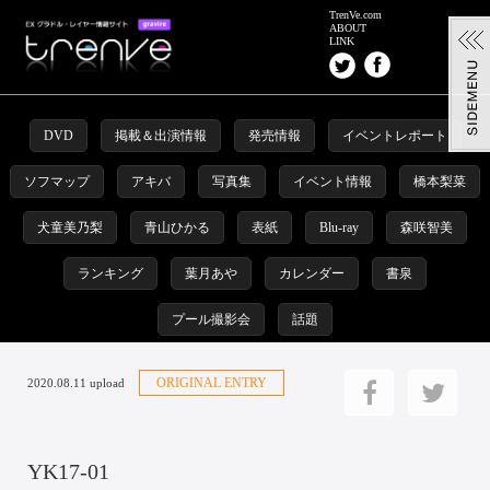
TrenVe.com
ABOUT
LINK
DVD
掲載＆出演情報
発売情報
イベントレポート
ソフマップ
アキバ
写真集
イベント情報
橋本梨菜
犬童美乃梨
青山ひかる
表紙
Blu-ray
森咲智美
ランキング
葉月あや
カレンダー
書泉
プール撮影会
話題
ORIGINAL ENTRY
2020.08.11 upload
YK17-01