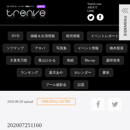
TrenVe.com
ABOUT
LINK
DVD
掲載＆出演情報
発売情報
イベントレポート
ソフマップ
アキバ
写真集
イベント情報
橋本梨菜
犬童美乃梨
青山ひかる
表紙
Blu-ray
森咲智美
ランキング
葉月あや
カレンダー
書泉
プール撮影会
話題
ORIGINAL ENTRY
2020.08.20 upload
202007251160