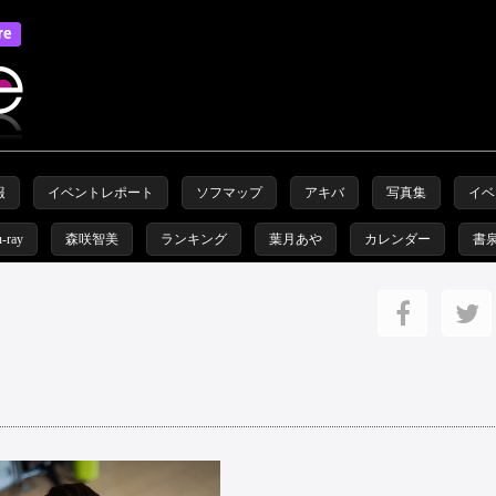
報
イベントレポート
ソフマップ
アキバ
写真集
イベ
u-ray
森咲智美
ランキング
葉月あや
カレンダー
書