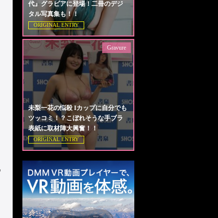
代』グラビアに登場！二冊のデジ
タル写真集も！！
ORIGINAL ENTRY
Gravure
未梨一花の悩殺 Iカップに自分でも
ツッコミ！？こぼれそうな手ブラ
表紙に取材陣大興奮！！
ORIGINAL ENTRY