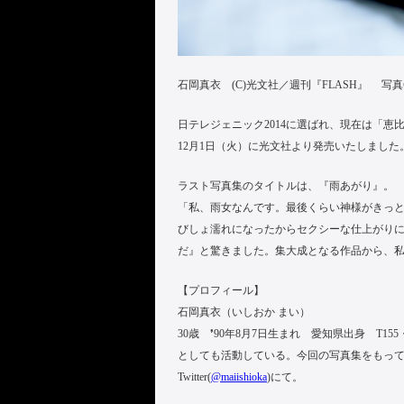
石岡真衣 (C)光文社／週刊『FLASH』 写
日テレジェニック2014に選ばれ、現在は「
12月1日（火）に光文社より発売いたしました
ラスト写真集のタイトルは、『雨あがり』。
「私、雨女なんです。最後くらい神様がきっ
びしょ濡れになったからセクシーな仕上がり
だ』と驚きました。集大成となる作品から、
【プロフィール】
石岡真衣（いしおか まい）
30歳 ❜90年8月7日生まれ 愛知県出身 T1
としても活動している。今回の写真集をもっ
Twitter(
@maiishioka
)にて。