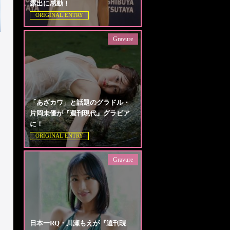
露出に感動！
ORIGINAL ENTRY
Gravure
「あざカワ」と話題のグラドル・
片岡未優が『週刊現代』グラビア
に！
ORIGINAL ENTRY
Gravure
日本一RQ・川瀬もえが『週刊現