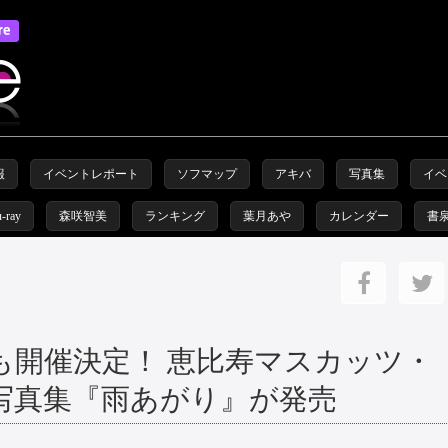
報
イベントレポート
ソフマップ
アキバ
写真集
イベ
u-ray
森咲智美
ランキング
葉月あや
カレンダー
書
も開催決定！ 恵比寿マスカッツ・
写真集『雨あがり』が発売