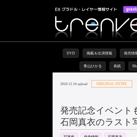
DVD
掲載＆出演情報
発売情
青山ひかる
表紙
Bl
ORIGINAL ENTRY
2020.12.16 upload
発売記念イベント
石岡真衣のラスト