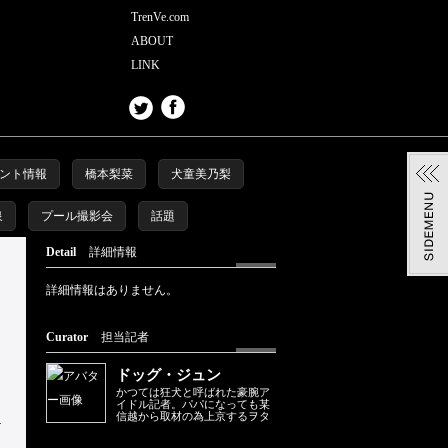
TrenVe.com
ABOUT
LINK
ント情報
橋本梨菜
犬童美乃梨
泉
プール撮影会
話題
Detail
詳細情報
詳細情報はありません。
Curator
担当記者
ドッグ・ジュン
かつては狂犬と呼ばれた豪腕ア
イドル記者。パパになっても某
信越から取材の為上京するヲタ