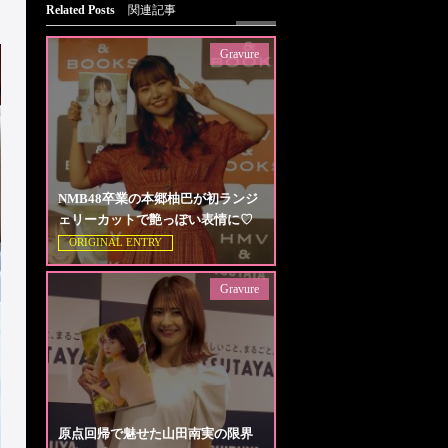
Related Posts
関連記事
Gravure
NMB48卒業の本郷柚巴が初ランジ
ェリーカットで艶っぽい表情に♡
ORIGINAL ENTRY
Gravure
原点回帰で魅せた山田南実の限界