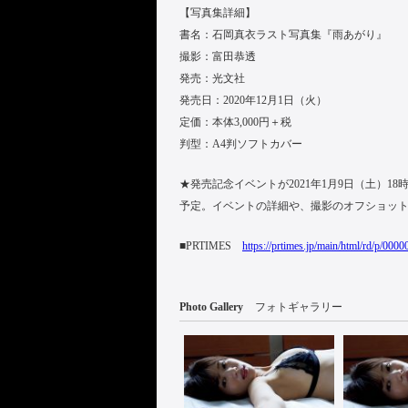
【写真集詳細】
書名：石岡真衣ラスト写真集『雨あがり』
撮影：富田恭透
発売：光文社
発売日：2020年12月1日（火）
定価：本体3,000円＋税
判型：A4判ソフトカバー
★発売記念イベントが2021年1月9日（土）1
予定。イベントの詳細や、撮影のオフショットなどは
■PRTIMES
https://prtimes.jp/main/html/rd/p/00
Photo Gallery
フォトギャラリー