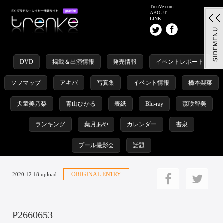
TrenVe.com
ABOUT
LINK
DVD
掲載＆出演情報
発売情報
イベントレポート
ソフマップ
アキバ
写真集
イベント情報
橋本梨菜
犬童美乃梨
青山ひかる
表紙
Blu-ray
森咲智美
ランキング
葉月あや
カレンダー
書泉
プール撮影会
話題
ORIGINAL ENTRY
2020.12.18 upload
P2660653