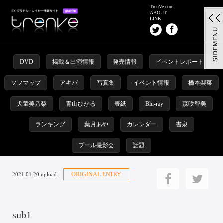
TrenVe.com
ABOUT
LINK
DVD
掲載＆出演情報
発売情報
イベントレポート
ソフマップ
アキバ
写真集
イベント情報
橋本梨菜
犬童美乃梨
青山ひかる
表紙
Blu-ray
森咲智美
ランキング
葉月あや
カレンダー
書泉
プール撮影会
話題
ORIGINAL ENTRY
2021.01.20 upload
sub1