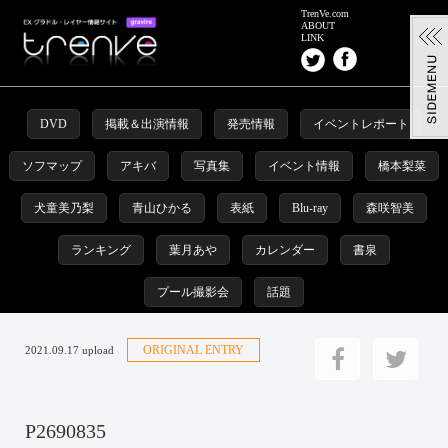
TrenVe.com
ABOUT
LINK
DVD
掲載＆出演情報
発売情報
イベントレポート
ソフマップ
アキバ
写真集
イベント情報
橋本梨菜
犬童美乃梨
青山ひかる
表紙
Blu-ray
森咲智美
ランキング
葉月あや
カレンダー
書泉
プール撮影会
話題
ORIGINAL ENTRY
2021.09.17 upload
P2690835