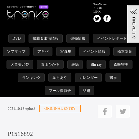
TrenVe.com
ABOUT
LINK
DVD
掲載＆出演情報
発売情報
イベントレポート
ソフマップ
アキバ
写真集
イベント情報
橋本梨菜
犬童美乃梨
青山ひかる
表紙
Blu-ray
森咲智美
ランキング
葉月あや
カレンダー
書泉
プール撮影会
話題
ORIGINAL ENTRY
2021.10.13 upload
P1516892