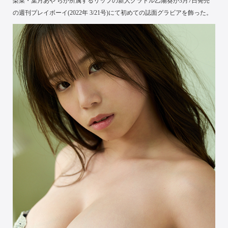
梨菜・葉月あや らが所属するリップの新人グラドル乙陽葵が3月7日発売
の週刊プレイボーイ(2022年 3/21号)にて初めての誌面グラビアを飾った。