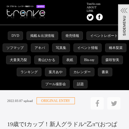
TrenVe.com
ABOUT
LINK
DVD
掲載＆出演情報
発売情報
イベントレポート
ソフマップ
アキバ
写真集
イベント情報
橋本梨菜
犬童美乃梨
青山ひかる
表紙
Blu-ray
森咲智美
ランキング
葉月あや
カレンダー
書泉
プール撮影会
話題
ORIGINAL ENTRY
2022.03.07 upload
19歳でIカップ！新人グラドル“乙π”(おつぱ