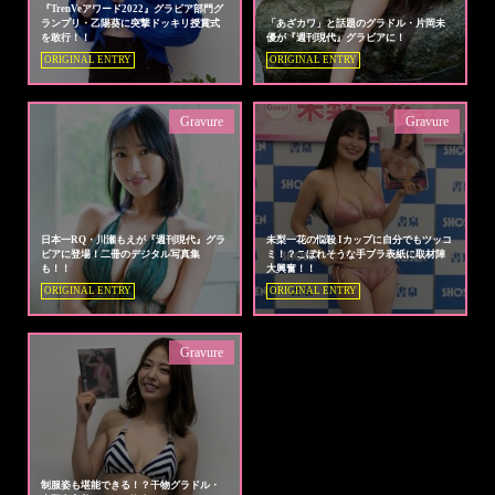
『TrenVeアワード2022』グラビア部門グ
ランプリ・乙陽葵に突撃ドッキリ授賞式
「あざカワ」と話題のグラドル・片岡未
を敢行！！
優が『週刊現代』グラビアに！
ORIGINAL ENTRY
ORIGINAL ENTRY
Gravure
Gravure
日本一RQ・川瀬もえが『週刊現代』グラ
未梨一花の悩殺 Iカップに自分でもツッコ
ビアに登場！二冊のデジタル写真集
ミ！？こぼれそうな手ブラ表紙に取材陣
も！！
大興奮！！
ORIGINAL ENTRY
ORIGINAL ENTRY
Gravure
制服姿も堪能できる！？干物グラドル・