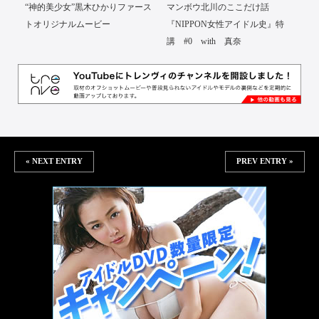
“神的美少女”黒木ひかりファース
マンボウ北川のここだけ話
トオリジナルムービー
『NIPPON女性アイドル史』特
講 #0 with 真奈
« NEXT ENTRY
PREV ENTRY »