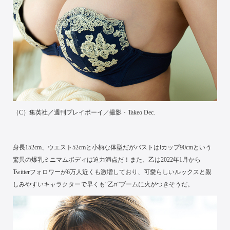
（C）集英社／週刊プレイボーイ／撮影・Takeo Dec.
身長152cm、ウエスト52cmと小柄な体型だがバストはlカップ90cmという
驚異の爆乳ミニマムボディは迫力満点だ！また、乙は2022年1月から
Twitterフォロワーが6万人近くも激増しており、可愛らしいルックスと親
しみやすいキャラクターで早くも“乙π”ブームに火がつきそうだ。