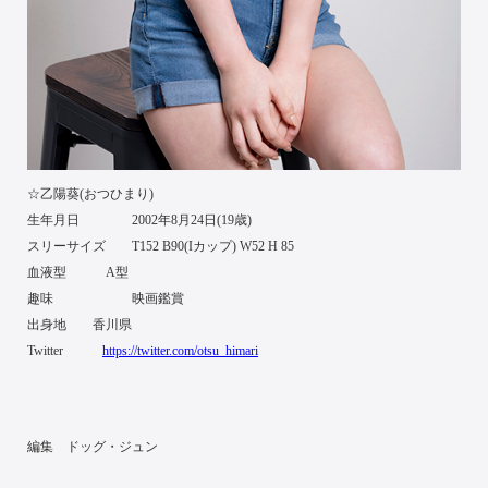
☆乙陽葵(おつひまり)
生年月日 2002年8月24日(19歳)
スリーサイズ T152 B90(Iカップ) W52 H 85
血液型 A型
趣味 映画鑑賞
出身地 香川県
Twitter
https://twitter.com/otsu_himari
編集 ドッグ・ジュン