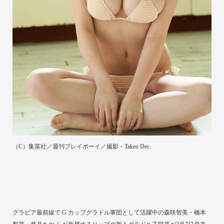
（C）集英社／週刊プレイボーイ／撮影・Takeo Dec.
グラビア最前線で G カップグラドル軍団として活躍中の森咲智美・橋本