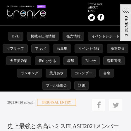
TrenVe.com
ABOUT
LINK
DVD
掲載＆出演情報
発売情報
イベントレポート
ソフマップ
アキバ
写真集
イベント情報
橋本梨菜
犬童美乃梨
青山ひかる
表紙
Blu-ray
森咲智美
ランキング
葉月あや
カレンダー
書泉
プール撮影会
話題
ORIGINAL ENTRY
2022.04.20 upload
史上最強と名高いミスFLASH2021メンバー