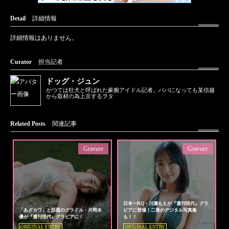
Detail
詳細情報
詳細情報はありません。
Curator
担当記者
ドッグ・ジュン
かつては狂犬と呼ばれた豪腕アイドル記者。パパになっても某信越
から取材の為上京するヲタ
Related Posts
関連記事
Gravure
Gravure
日本一RQ・川瀬もえが『週刊現代』グラ
「あざカワ」と話題のグラドル・片岡未
ビアに登場！二冊のデジタル写真集
優が『週刊現代』グラビアに！
も！！
ORIGINAL ENTRY
ORIGINAL ENTRY