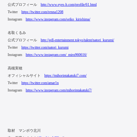
公式プロフィール
http://www.eyes-h.com/profile/61.html
Twitter
https://twitter.com/renna1208
Instagram
https://www.instagram.com/seiko_kirishima/
名取くるみ
公式プロフィール
http://gdl-entertainment.tokyo/talent/natori_kurumi/
Twitter
https://twitter.com/natori_kurumi
Instagram
https://www.instagram.com/_miru960616/
高槻実穂
オフィシャルサイト
https://mihorintakatuki7.com/
Twitter
https://twitter.com/amar1n
Instagram
https://www.instagram.com/mihorintakatuki7/
取材 マンボウ北川