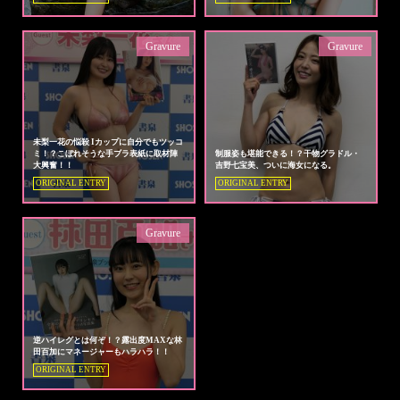
Gravure
Gravure
未梨一花の悩殺 Iカップに自分でもツッコ
ミ！？こぼれそうな手ブラ表紙に取材陣
制服姿も堪能できる！？干物グラドル・
大興奮！！
吉野七宝美、ついに海女になる。
ORIGINAL ENTRY
ORIGINAL ENTRY
Gravure
逆ハイレグとは何ぞ！？露出度MAXな林
田百加にマネージャーもハラハラ！！
ORIGINAL ENTRY