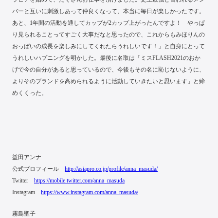
バーと互いに刺激しあって仲良くなって、本当に毎日が楽しかったです。
あと、1年間の活動を通してカップが2カップ上がったんですよ！ やっぱ
り見られることってすごく大事だなと思ったので、これからもみほりんの
おっぱいの成長を楽しみにしてくれたらうれしいです！」と自身にとって
うれしいハプニングを明かした。最後に名取は「ミスFLASH2021のおか
げで今の自分があると思っているので、今後もその名に恥じないように、
よりそのブランドを高められるように活動していきたいと思います」と締
めくくった。
益田アンナ
公式プロフィール
http://asiapro.co.jp/profile/anna_masuda/
Twitter
https://mobile.twitter.com/anna_masuda
Instagram
https://www.instagram.com/anna_masuda/
霧島聖子