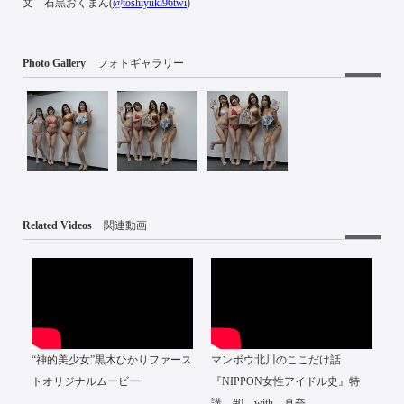
文 石黒おくまん(
@toshiyuki96twi
)
Photo Gallery
フォトギャラリー
Related Videos
関連動画
“神的美少女”黒木ひかりファース
マンボウ北川のここだけ話
トオリジナルムービー
『NIPPON女性アイドル史』特
講 #0 with 真奈