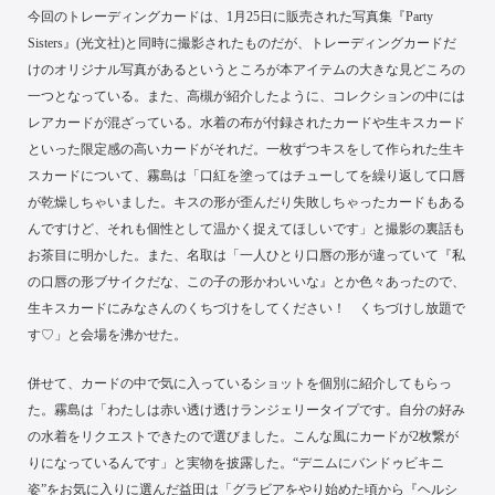
今回のトレーディングカードは、1月25日に販売された写真集『Party
Sisters』(光文社)と同時に撮影されたものだが、トレーディングカードだ
けのオリジナル写真があるというところが本アイテムの大きな見どころの
一つとなっている。また、高槻が紹介したように、コレクションの中には
レアカードが混ざっている。水着の布が付録されたカードや生キスカード
といった限定感の高いカードがそれだ。一枚ずつキスをして作られた生キ
スカードについて、霧島は「口紅を塗ってはチューしてを繰り返して口唇
が乾燥しちゃいました。キスの形が歪んだり失敗しちゃったカードもある
んですけど、それも個性として温かく捉えてほしいです」と撮影の裏話も
お茶目に明かした。また、名取は「一人ひとり口唇の形が違っていて『私
の口唇の形ブサイクだな、この子の形かわいいな』とか色々あったので、
生キスカードにみなさんのくちづけをしてください！ くちづけし放題で
す♡」と会場を沸かせた。
併せて、カードの中で気に入っているショットを個別に紹介してもらっ
た。霧島は「わたしは赤い透け透けランジェリータイプです。自分の好み
の水着をリクエストできたので選びました。こんな風にカードが2枚繋が
りになっているんです」と実物を披露した。“デニムにバンドゥビキニ
姿”をお気に入りに選んだ益田は「グラビアをやり始めた頃から『ヘルシ