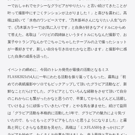
ーでおしゃれでセクシーなグラビアがやりたい』と言い続けてきたことが
叶って撮影中にすごくテンションが上がりました！」と喜びを露わに。高
槻は続いて「水色のワンピースです。“乃木坂46さんになりたい人生”なの
で、(乃木坂カラーで)お気に入りです」と自身が好きなアイドルにからめ
て答えた。名取は「パリピの四姉妹というタイトルにちなんだ撮影で、お
菓子やトランプなんかでごちゃごちゃしたテーブルの上で撮ったショット
が一番好きです。新しい自分を引き出せたかなと思います」と撮影中に感
じた自身の成長を語った。
イベントの締めに、今回のトレカ発売が最後の活動となるミス
FLASH2021の4人に一年にわたる活動を振り返ってもらった。霧島は「初
めての表紙撮影やソロでもピックアップして頂いたグラビア活動など、新
鮮なことだらけでした。グラビアとしていろんな経験をさせて頂いて自分
のこれからにも繋がったかなと思うので、卒業してからもどんどん活躍し
ていけるように頑張っていきたいです」とやる気を滲ませた。続けて益田
は「グラビア活動を本格的に活動した1年で、グラビアの魅力により気づ
いたので、もっともっとグラビアをしたいと思うようになりました」と霧
島と同じくさらなる意欲を見せた。高槻は「ミスFLASHをきっかけにグ
ラビアを始めて、たくさんお仕事を頂けました。史上最強と言われるメン