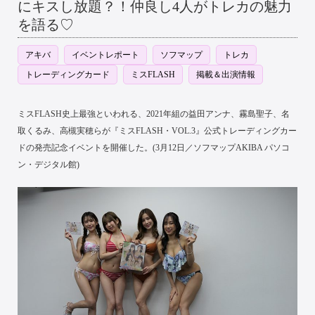
にキスし放題？！仲良し4人がトレカの魅力
を語る♡
アキバ
イベントレポート
ソフマップ
トレカ
トレーディングカード
ミスFLASH
掲載＆出演情報
ミスFLASH史上最強といわれる、2021年組の益田アンナ、霧島聖子、名
取くるみ、高槻実穂らが『ミスFLASH・VOL.3』公式トレーディングカー
ドの発売記念イベントを開催した。(3月12日／ソフマップAKIBA パソコ
ン・デジタル館)