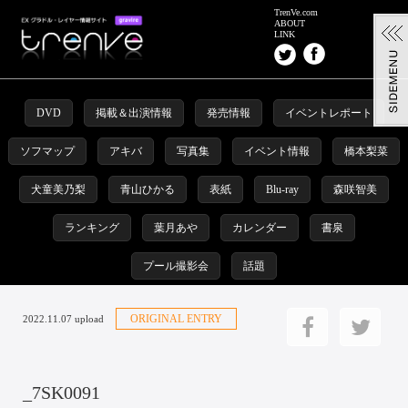
TrenVe.com
ABOUT
LINK
DVD
掲載＆出演情報
発売情報
イベントレポート
ソフマップ
アキバ
写真集
イベント情報
橋本梨菜
犬童美乃梨
青山ひかる
表紙
Blu-ray
森咲智美
ランキング
葉月あや
カレンダー
書泉
プール撮影会
話題
ORIGINAL ENTRY
2022.11.07 upload
_7SK0091