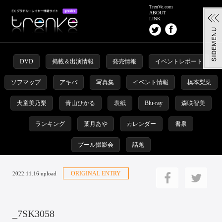
TrenVe.com
ABOUT
LINK
DVD
掲載＆出演情報
発売情報
イベントレポート
ソフマップ
アキバ
写真集
イベント情報
橋本梨菜
犬童美乃梨
青山ひかる
表紙
Blu-ray
森咲智美
ランキング
葉月あや
カレンダー
書泉
プール撮影会
話題
ORIGINAL ENTRY
2022.11.16 upload
_7SK3058