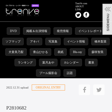
TrenVe.com
ABOUT
LINK
DVD
掲載＆出演情報
発売情報
イベントレポート
ソフマップ
アキバ
写真集
イベント情報
橋本梨菜
犬童美乃梨
青山ひかる
表紙
Blu-ray
森咲智美
ランキング
葉月あや
カレンダー
書泉
プール撮影会
話題
ORIGINAL ENTRY
2022.12.31 upload
P2810682