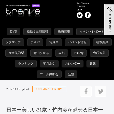
TrenVe.com
ABOUT
LINK
DVD
掲載＆出演情報
発売情報
イベントレポート
ソフマップ
アキバ
写真集
イベント情報
橋本梨菜
犬童美乃梨
青山ひかる
表紙
Blu-ray
森咲智美
ランキング
葉月あや
カレンダー
書泉
プール撮影会
話題
ORIGINAL ENTRY
2017.11.05 upload
日本一美しい31歳・竹内渉が魅せる日本一