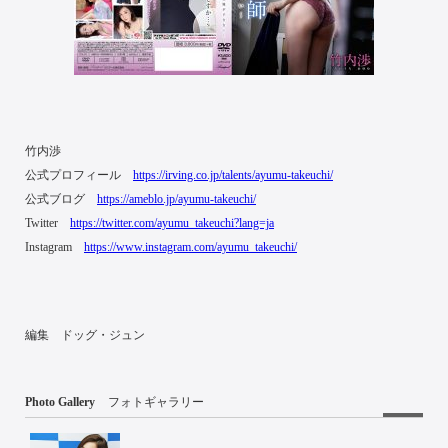
竹内渉
公式プロフィール
https://irving.co.jp/talents/ayumu-takeuchi/
公式ブログ
https://ameblo.jp/ayumu-takeuchi/
Twitter
https://twitter.com/ayumu_takeuchi?lang=ja
Instagram
https://www.instagram.com/ayumu_takeuchi/
編集 ドッグ・ジュン
Photo Gallery
フォトギャラリー