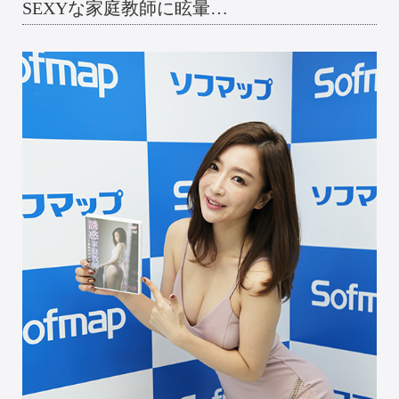
SEXYな家庭教師に眩暈…