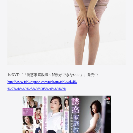
1stDVD『「誘惑家庭教師～我慢ができない～」』発売中
http://www.idol-nippon.com/pick-up-idol-vol-46-
%e7%ab%b9%e5%86%85%e6%b8%89/